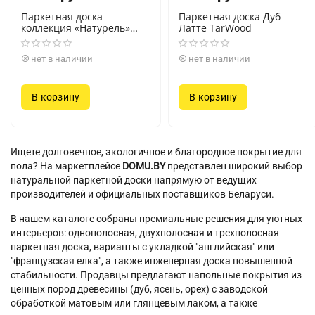
Паркетная доска
Паркетная доска Дуб
коллекция «Натурель»
Латте TarWood
инженерной доски
Vecchio Parquet
нет в наличии
нет в наличии
В корзину
В корзину
Ищете долговечное, экологичное и благородное покрытие для
пола? На маркетплейсе
DOMU.BY
представлен широкий выбор
натуральной паркетной доски напрямую от ведущих
производителей и официальных поставщиков Беларуси.
В нашем каталоге собраны премиальные решения для уютных
интерьеров: однополосная, двухполосная и трехполосная
паркетная доска, варианты с укладкой "английская" или
"французская елка", а также инженерная доска повышенной
стабильности. Продавцы предлагают напольные покрытия из
ценных пород древесины (дуб, ясень, орех) с заводской
обработкой матовым или глянцевым лаком, а также