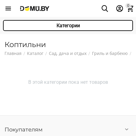
0
Категории
Коптильни
Главная
Каталог
Сад, дача и отдых
Гриль и барбекю
/
/
/
/
В этой категории пока нет товаров
Покупателям